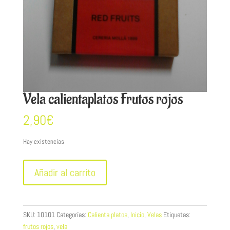
Vela calientaplatos Frutos rojos
2,90
€
Hay existencias
Vela
Añadir al carrito
calientaplatos
Frutos
rojos
cantidad
SKU:
10101
Categorías:
Calienta platos
,
Inicio
,
Velas
Etiquetas:
frutos rojos
,
vela