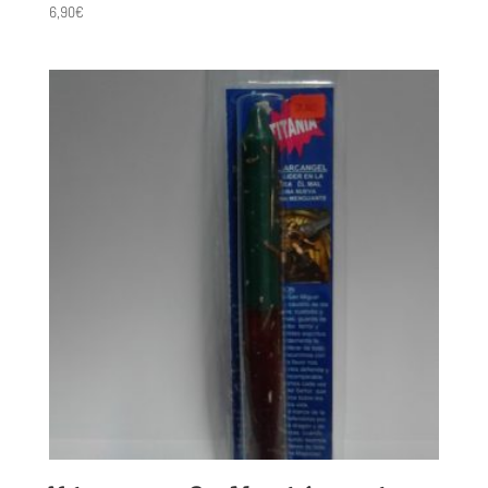
6,90
€