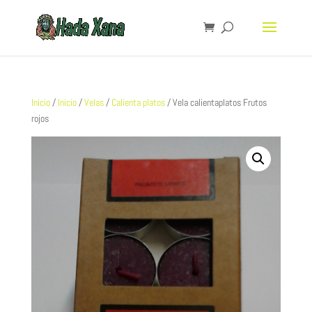
Inicio
/
Inicio
/
Velas
/
Calienta platos
/ Vela calientaplatos Frutos
rojos