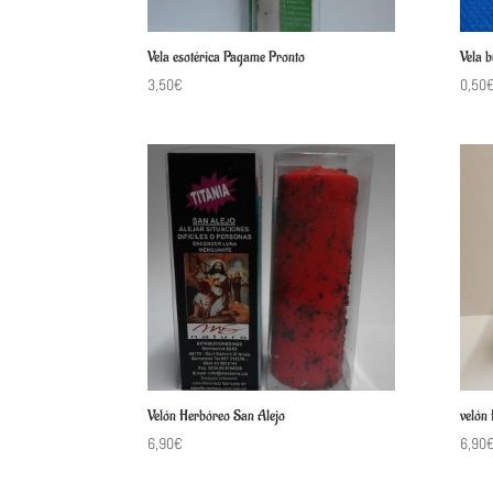
Vela esotérica Pagame Pronto
Vela b
3,50
€
0,50
Velón Herbóreo San Alejo
velón
6,90
€
6,90