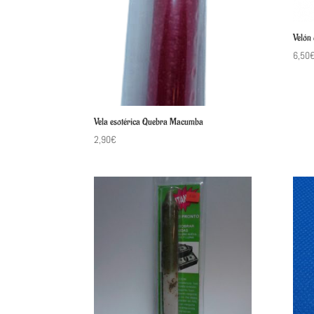
Velón
6,50
Vela esotérica Quebra Macumba
2,90
€