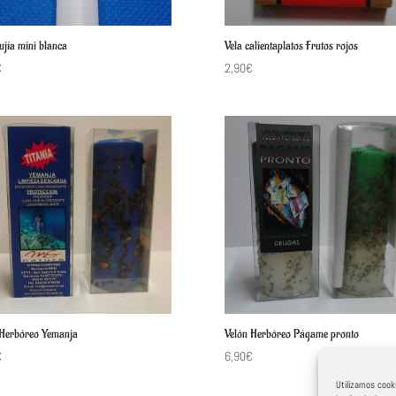
ujía mini blanca
Vela calientaplatos Frutos rojos
€
2,90
€
 Herbóreo Yemanja
Velón Herbóreo Págame pronto
€
6,90
€
Utilizamos cooki