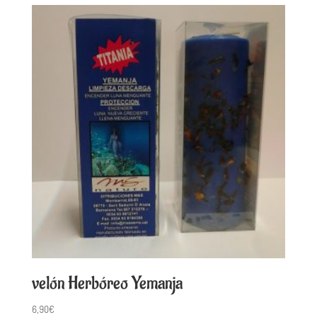
velón Herbóreo Yemanja
6,90
€