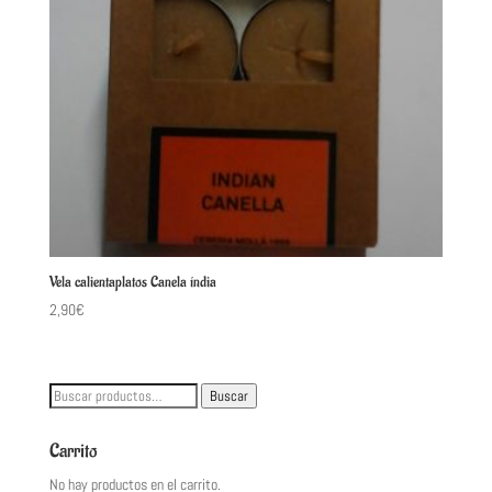
Vela calientaplatos Canela índia
2,90
€
Buscar
Buscar
por:
Carrito
No hay productos en el carrito.