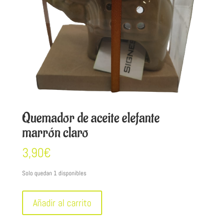
Quemador de aceite elefante
marrón claro
3,90
€
Solo quedan 1 disponibles
Quemador
Añadir al carrito
de
aceite