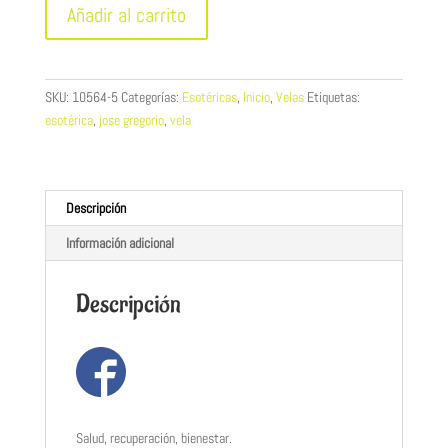
Añadir al carrito
esotérica
Jose
Gregorio
cantidad
SKU:
10564-5
Categorías:
Esotéricas
,
Inicio
,
Velas
Etiquetas:
esotérica
,
jose gregorio
,
vela
Descripción
Información adicional
Descripción
Salud, recuperación, bienestar.