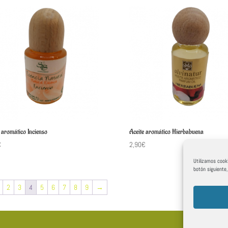
 aromático Incienso
Aceite aromático Hierbabuena
€
2,90
€
Utilizamos cooki
botón siguiente
2
3
4
5
6
7
8
9
→