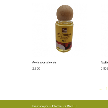
Aceite aromático Iris
Aceite
2,90
€
2,90
←
1
Diseñado por iP Informática ©2019