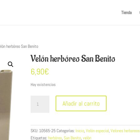
Tienda
lón herbóreo San Benito
Velón herbóreo San Benito
6,90
€
Hay existencias
Velón
Añadir al carrito
herbóreo
San
Benito
cantidad
SKU:
10565-25
Categorías:
Inicio
,
Velón especial
,
Velones herboreos
Etiquetas:
herbóreo
,
San Benito
,
velón