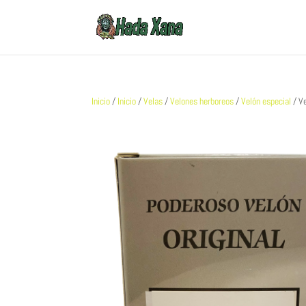
Inicio
/
Inicio
/
Velas
/
Velones herboreos
/
Velón especial
/ Ve