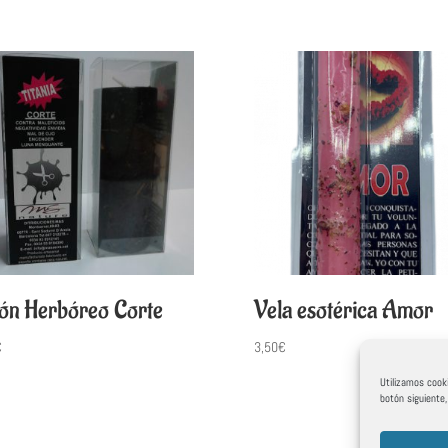
ón Herbóreo Corte
Vela esotérica Amor
€
3,50
€
Utilizamos cooki
botón siguiente