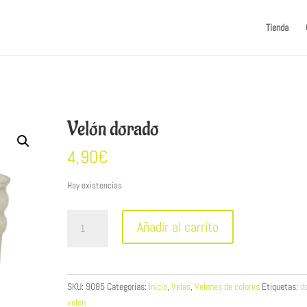
Tienda
Velón dorado
4,90
€
Hay existencias
Velón
Añadir al carrito
dorado
cantidad
SKU:
9085
Categorías:
Inicio
,
Velas
,
Velones de colores
Etiquetas:
d
velón