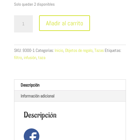
Solo quedan 2 disponibles
Taza
Añadir al carrito
con
tapa
y
filtro
SKU:
9300-1
Categorías:
Inicio
,
Objetos de regalo
,
Tazas
Etiquetas:
de
filtro
,
infusión
,
taza
cerámica
para
infusión
naranja
Descripción
cantidad
Información adicional
Descripción