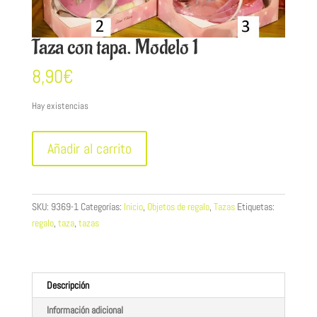
Taza con tapa. Modelo 1
8,90
€
Hay existencias
Taza
Añadir al carrito
con
tapa.
Modelo
1
SKU:
9369-1
Categorías:
Inicio
,
Objetos de regalo
,
Tazas
Etiquetas:
cantidad
regalo
,
taza
,
tazas
Descripción
Información adicional