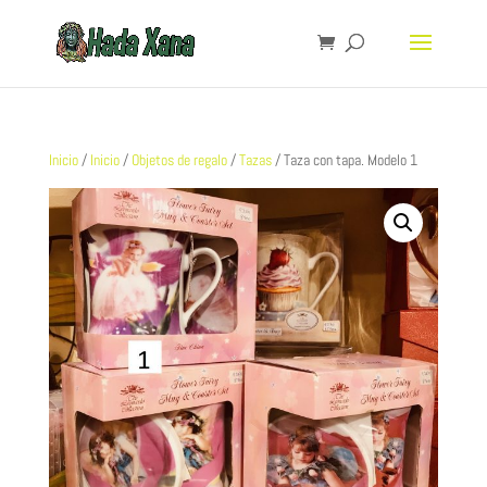
Inicio
/
Inicio
/
Objetos de regalo
/
Tazas
/ Taza con tapa. Modelo 1