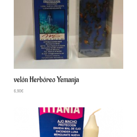
velón Herbóreo Yemanja
6,90
€