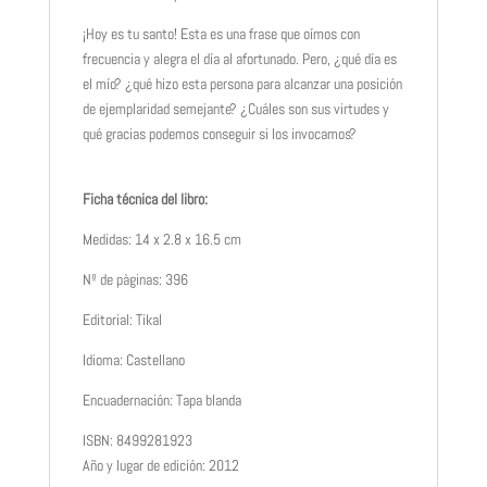
¡Hoy es tu santo! Esta es una frase que oímos con
frecuencia y alegra el día al afortunado. Pero, ¿qué día es
el mío? ¿qué hizo esta persona para alcanzar una posición
de ejemplaridad semejante? ¿Cuáles son sus virtudes y
qué gracias podemos conseguir si los invocamos?
Ficha técnica del libro:
Medidas: 14 x 2.8 x 16.5 cm
Nº de pàginas: 396
Editorial: Tikal
Idioma: Castellano
Encuadernación: Tapa blanda
ISBN: 8499281923
Año y lugar de edición: 2012