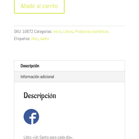
Un
Añadir al carrito
Santo
para
cada
día
SKU:
10672
Categorías:
Inicio
,
Libros
,
Productos esotéricos
-
Etiquetas:
libro
,
santo
Libro
cantidad
Descripción
Información adicional
Descripción
Libro «Un Santo para cada día».