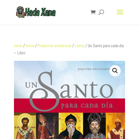
Inicio
/
Inicio
/
Productos esotéricos
/
Libros
/ Un Santo para cada día
– Libro