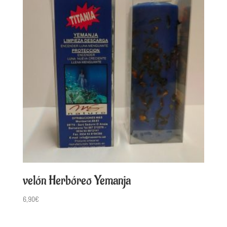
velón Herbóreo Yemanja
6,90
€