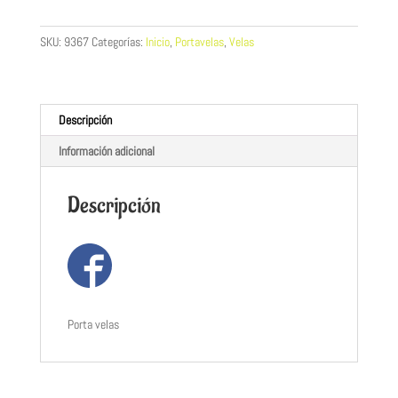
metal
y
SKU:
9367
Categorías:
Inicio
,
Portavelas
,
Velas
vaso
cristal
cantidad
Descripción
Información adicional
Descripción
Porta velas