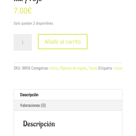
7,00
€
Solo quedan 2 disponibles
Pareja
Añadir al carrito
de
tazas
estampado
jarrones
SKU:
9856
Categorías:
Inicio
,
Objetos de regalo
,
Tazas
Etiqueta:
tazas
lila
y
rojo
cantidad
Descripción
Valoraciones (0)
Descripción