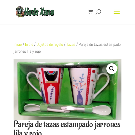
Inicio
/
Inicio
/
Objetos de regalo
/
Tazas
/ Pareja de tazas estampado
jarrones lila y rojo
Pareja de tazas estampado jarrones
lila y rojo