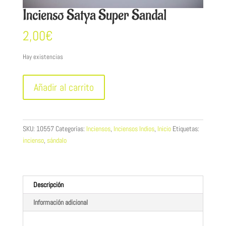
Incienso Satya Super Sandal
2,00
€
Hay existencias
Incienso
Añadir al carrito
Satya
Super
Sandal
cantidad
SKU:
10557
Categorías:
Inciensos
,
Inciensos Indios
,
Inicio
Etiquetas:
incienso
,
sándalo
Descripción
Información adicional