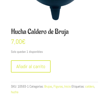
Hucha Caldero de Bruja
7,00
€
Solo quedan 1 disponibles
Hucha
Añadir al carrito
Caldero
de
Bruja
cantidad
SKU:
10593-1
Categorías:
Brujas
,
Figuras
,
Inicio
Etiquetas:
caldero
,
hucha