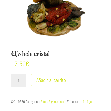
Elfo bola cristal
17,50
€
Elfo
Añadir al carrito
bola
cristal
cantidad
SKU:
9380
Categorías:
Elfos
,
Figuras
,
Inicio
Etiquetas:
elfo
,
figura