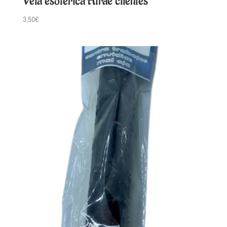
Vela esotérica Atrae clientes
3,50
€