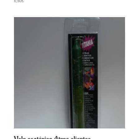
6,90
€