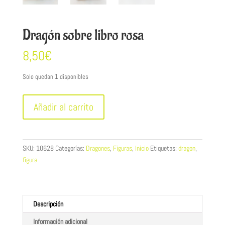
Dragón sobre libro rosa
8,50
€
Solo quedan 1 disponibles
Dragón
Añadir al carrito
sobre
libro
rosa
cantidad
SKU:
10628
Categorías:
Dragones
,
Figuras
,
Inicio
Etiquetas:
dragon
,
figura
Descripción
Información adicional