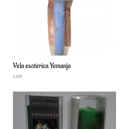
Vela esotérica Yemanja
3,50
€