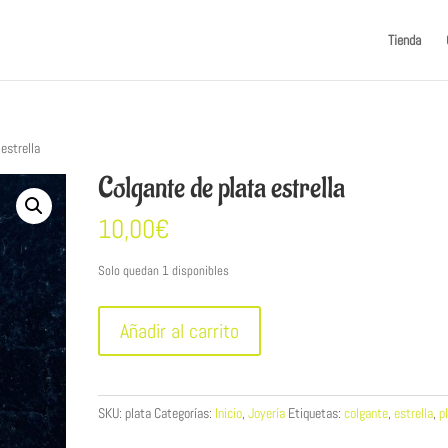
Tienda
estrella
Colgante de plata estrella
10,00
€
Solo quedan 1 disponibles
Colgante
Añadir al carrito
de
plata
estrella
cantidad
SKU:
plata
Categorías:
Inicio
,
Joyería
Etiquetas:
colgante
,
estrella
,
p