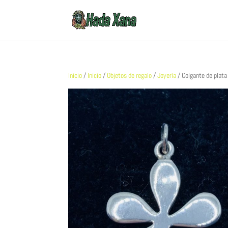
Inicio
/
Inicio
/
Objetos de regalo
/
Joyería
/ Colgante de plata 