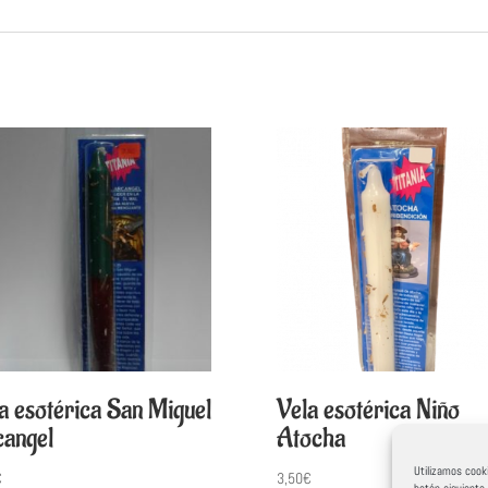
a esotérica San Miguel
Vela esotérica Niño
angel
Atocha
Utilizamos cooki
€
3,50
€