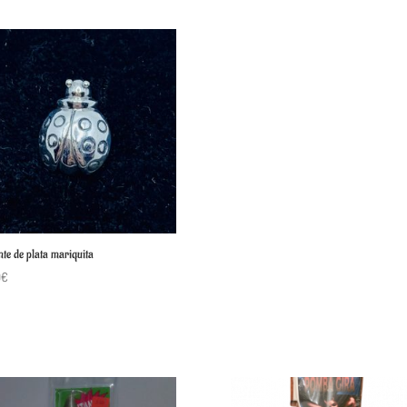
te de plata mariquita
0
€