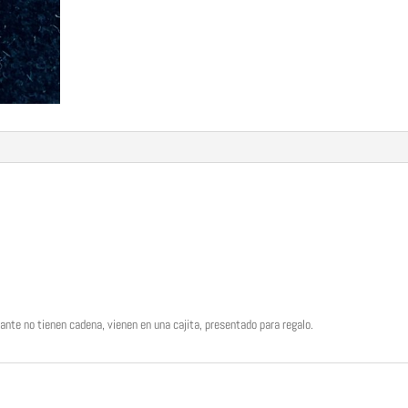
gante no tienen cadena, vienen en una cajita, presentado para regalo.