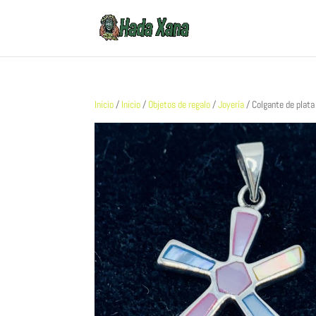
Inicio
/
Inicio
/
Objetos de regalo
/
Joyería
/ Colgante de plata 