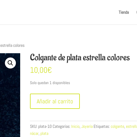
Tienda
estrella colores
Colgante de plata estrella colores
10,00
€
Solo quedan 1 disponibles
Colgante
Añadir al carrito
de
plata
estrella
colores
SKU:
plata-10
Categorías:
Inicio
,
Joyería
Etiquetas:
colgante
,
estrell
cantidad
nácar
,
plata