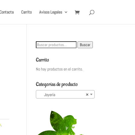
Contacta
Carrito
Avisos Legales
Buscar
Buscar
por:
Carrito
No hay productos en el carrito.
Categorías de producto
Joyería
×
a
,