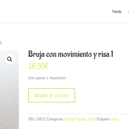
Tienda
 1
Bruja con movimiento y risa 1
16,50
€
Solo quedan 1 disponibles
Bruja
Añadir al carrito
con
movimiento
y
risa
SKU:
10521
Categorías:
Brujas
,
Figuras
,
Inicio
Etiqueta:
bruja
1