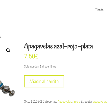
Tienda
ta
Apagavelas azul-rojo-plata
7,50
€
Solo quedan 1 disponibles
Apagavelas
Añadir al carrito
azul-
rojo-
plata
cantidad
SKU:
10158-2
Categorías:
Apagavelas
,
Inicio
Etiqueta:
apagavelas