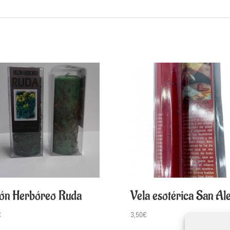
ón Herbóreo Ruda
Vela esotérica San Ale
€
3,50
€