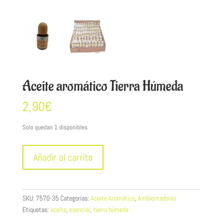
Aceite aromático Tierra Húmeda
2,90
€
Solo quedan 1 disponibles
Aceite
Añadir al carrito
aromático
Tierra
Húmeda
cantidad
SKU:
7570-35
Categorías:
Aceite Aromático
,
Ambientadores
Etiquetas:
aceite
,
esencial
,
tierra húmeda