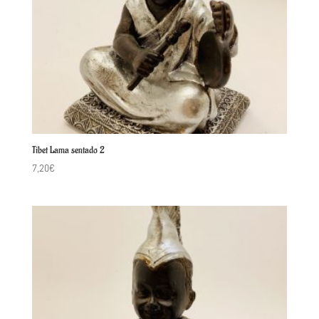
Tibet Lama sentado 2
7,20
€