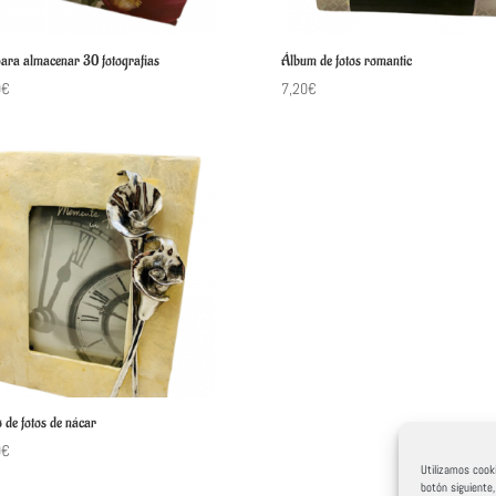
para almacenar 30 fotografias
Álbum de fotos romantic
0
€
7,20
€
 de fotos de nácar
0
€
Utilizamos cooki
botón siguiente