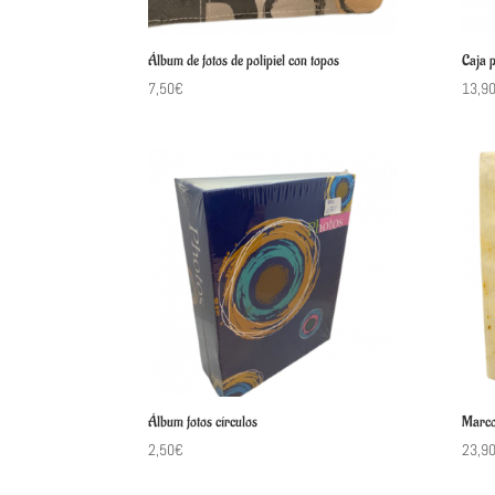
Álbum de fotos de polipiel con topos
Caja 
7,50
€
13,9
Álbum fotos círculos
Marco
2,50
€
23,9