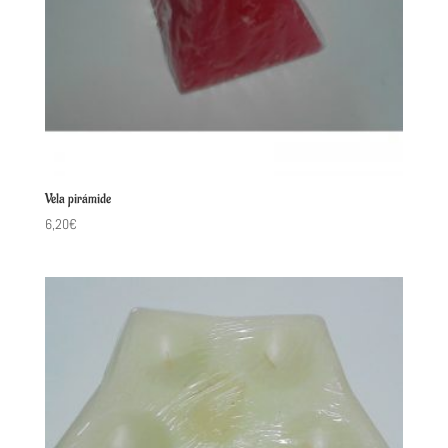
Vela pirámide
6,20
€