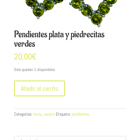
Pendientes plata y piedrecitas
verdes
20,00
€
Solo quedan 1 disponibles
Pendientes
Añadir al carrito
plata
y
piedrecitas
verdes
Categorías:
Inicio
,
Joyería
Etiqueta:
pendientes
cantidad