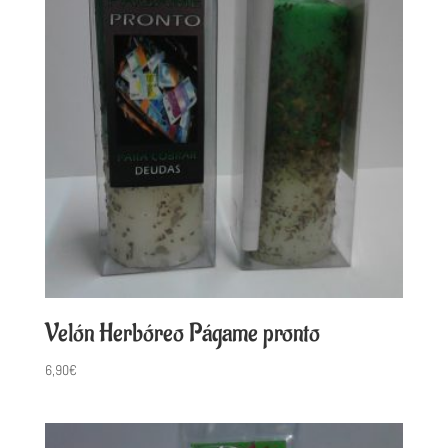
Velón Herbóreo Págame pronto
6,90
€