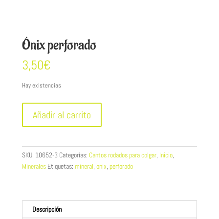
Ónix perforado
3,50
€
Hay existencias
Ónix
Añadir al carrito
perforado
cantidad
SKU:
10652-3
Categorías:
Cantos rodados para colgar
,
Inicio
,
Minerales
Etiquetas:
mineral
,
onix
,
perforado
Descripción