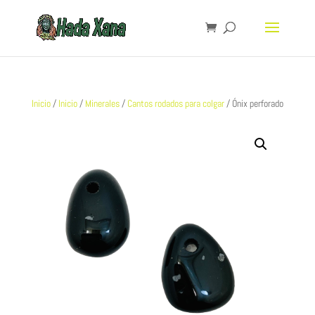
Inicio
/
Inicio
/
Minerales
/
Cantos rodados para colgar
/ Ónix perforado