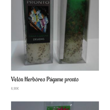
Velón Herbóreo Págame pronto
6,90
€