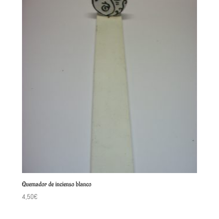
Quemador de incienso blanco
4,50
€