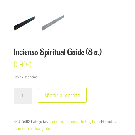
Incienso Spiritual Guide (8 u.)
0,90
€
Hay existencias
Incienso
Añadir al carrito
Spiritual
Guide
(8
u.)
SKU:
5403
Categorías:
Inciensos
,
Inciensos Indios
,
Inicio
Etiquetas:
cantidad
incienso
,
spiritual guide