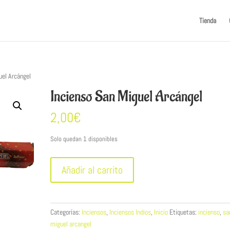
Tienda
uel Arcángel
Incienso San Miguel Arcángel
2,00
€
Solo quedan 1 disponibles
Incienso
Añadir al carrito
San
Miguel
Arcángel
cantidad
Categorías:
Inciensos
,
Inciensos Indios
,
Inicio
Etiquetas:
incienso
,
sa
miguel arcangel