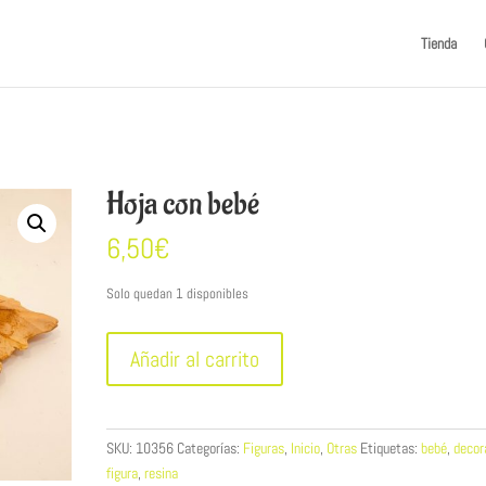
Tienda
Hoja con bebé
6,50
€
Solo quedan 1 disponibles
Hoja
Añadir al carrito
con
bebé
cantidad
SKU:
10356
Categorías:
Figuras
,
Inicio
,
Otras
Etiquetas:
bebé
,
decor
figura
,
resina