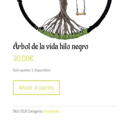
Árbol de la vida hilo negro
30,00
€
Solo quedan 1 disponibles
Árbol
Añadir al carrito
de
la
vida
hilo
SKU:
016
Categoría:
Handmade
negro
cantidad