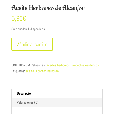
Aceite Herbóreo de Alcanfor
5,90
€
Solo quedan 1 disponibles
Aceite
Añadir al carrito
Herbóreo
de
Alcanfor
cantidad
SKU:
10573-4
Categorías:
Aceites herbóreos
,
Productos esotéricos
Etiquetas:
aceite
,
alcanfor
,
herbóreo
Descripción
Valoraciones (0)