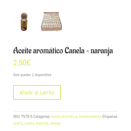
Aceite aromático Canela – naranja
2,90
€
Solo quedan 1 disponibles
Aceite
Añadir al carrito
aromático
Canela
-
naranja
SKU:
7570-5
Categorías:
Aceite Aromático
,
Ambientadores
Etiquetas:
cantidad
aceite
,
canela
,
esencial
,
naranja