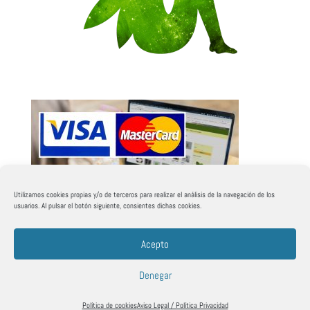
Utilizamos cookies propias y/o de terceros para realizar el análisis de la navegación de los
usuarios. Al pulsar el botón siguiente, consientes dichas cookies.
Acepto
Denegar
Diseñado por iP Informática ©2019
Política de cookies
Aviso Legal / Política Privacidad