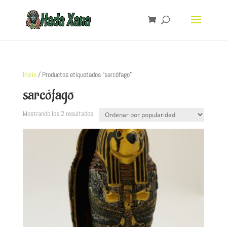
Inicio
/ Productos etiquetados “sarcófago”
sarcófago
Mostrando los 2 resultados