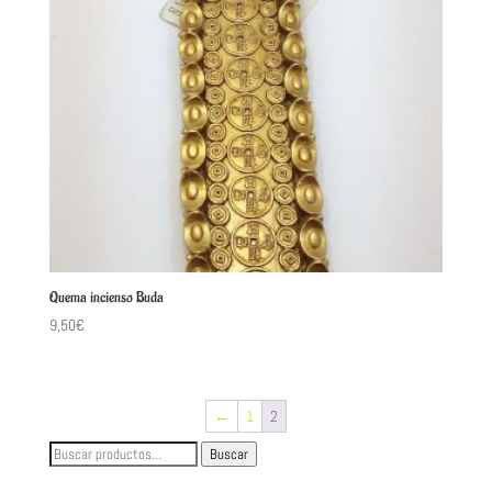
Quema incienso Buda
9,50
€
←
1
2
Buscar
Buscar
por: