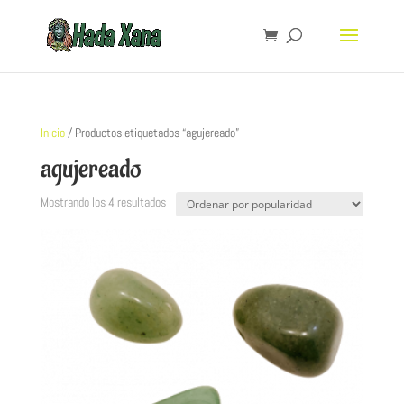
Inicio
/ Productos etiquetados “agujereado”
agujereado
Mostrando los 4 resultados