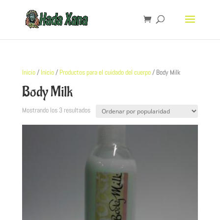
Inicio
/
Inicio
/
Productos para el cuidado del cuerpo
/ Body Milk
Body Milk
Mostrando los 3 resultados