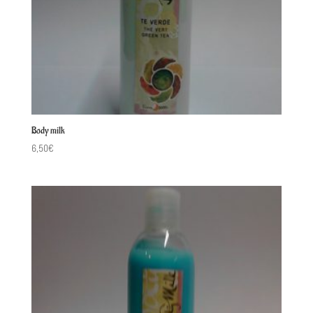
Body milk
6,50
€