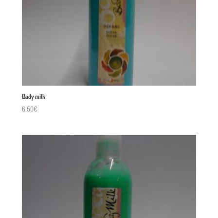
Bady milk
6,50
€