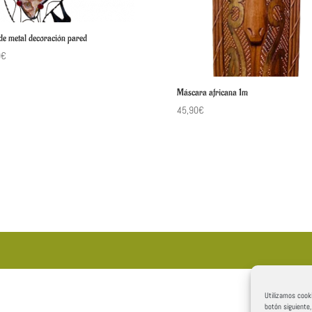
de metal decoración pared
0
€
Máscara africana 1m
45,90
€
Utilizamos cooki
botón siguiente